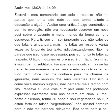
Anónimo
13/02/11, 14:09
Escrevi o meu comentário com todo o respeito, não me
parece que tenha sido rude ou que tenha faltado a
educação a alguém. Aceitar uma critica é algo construtivo e
permite evolução, não era necessário escrever um novo
post sobre o assunto e muito menos da forma como o
escreveu. Para ti, sou um ser ignorante que não sabe do
que fala, e ainda para mais me faltas ao respeito várias
vezes ao longo do teu texto, ridicularizando-me. Não me
parece que isso fosse necessário, pois eu nunca te faltei ao
respeito. O titulo induz em erro e isso é um facto (e sim eu
li muito bem o subtitulo). Foi apenas uma critica, mas se faz
parte da sua maneira de ser não aceitar as criticas, então
tudo bem. Você não me conhece para me chamar de
ignorante, nem nenhum dos seus visitantes. Dito isto, e
como você mesmo sugeriu, não perderei mais tempo com
isto. Pensava eu que vivia num pais onde nos podíamos
expressar livremente sem nos caírem em cima. O meu
nome é Susana, tenho 20 anos e sou vegetariana há 5, e
estou farta de falsos "vegetarianos". não assinei primeiro
porque não me pareceu relevante. Boa sorte para o seu