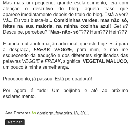
Mas mais um pequeno, grande esclarecimento, leia com
atenção o descritivo do blog, aquela frase que
aparece imediatamente depois do titulo do blog. Está a ver?
Vá... Eu vou busca-la...
Comidinhas verdes, mas não só,
feitas na sua maioria, na minha cozinha azul!
Get it?
Desculpe, percebeu? "
Mas- não- só"
??? Hum??? Hein???
E ainda, outra informação adicional, que isto hoje está para
a desgraça,
FREAK VEGGIE
, para mim, e não me
esquecendo da tradução e dos diferentes significados das
palavras
VEGGIE
e
FREAK
, significa:
VEGETAL MALUCO
,
um pouco à minha semelhança.
Proooooonto, já passou. Está perdoado(a)!
Por agora é tudo! Um beijinho e até ao próximo
esclarecimento.
Ana Prazeres
às
domingo, fevereiro 13, 2011
Partilhar